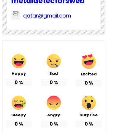
metaldetectorsweb
qatar@gmail.com
Happy
Sad
Excited
0
%
0
%
0
%
Sleepy
Angry
Surprise
0
%
0
%
0
%