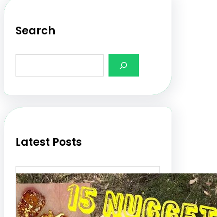
Search
S
e
a
r
c
h
Latest Posts