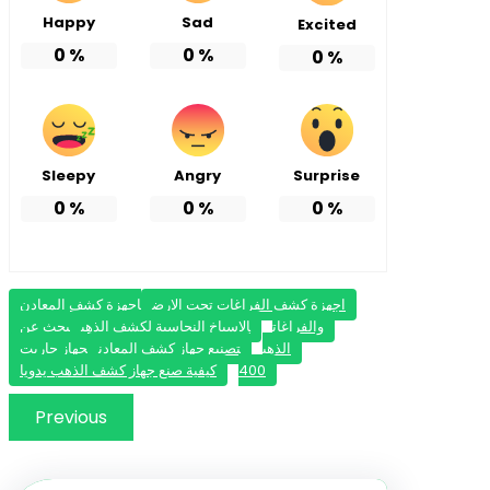
Happy
Sad
Excited
0
%
0
%
0
%
Sleepy
Angry
Surprise
0
%
0
%
0
%
اجهزة كشف الفراغات تحت الارض
اجهزة كشف المعادن
والفراغات
الاسياخ النحاسية لكشف الذهب
بحث عن
الذهب
تصنيع جهاز كشف المعادن
جهاز جاريت
400
كيفية صنع جهاز كشف الذهب يدويا
Previous