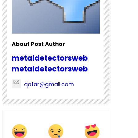
About Post Author
metaldetectorsweb
metaldetectorsweb
qatar@gmail.com