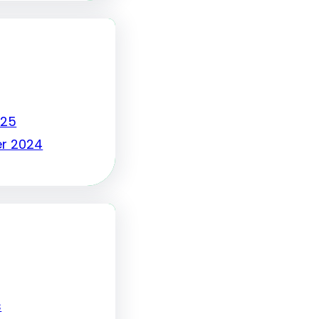
025
r 2024
s