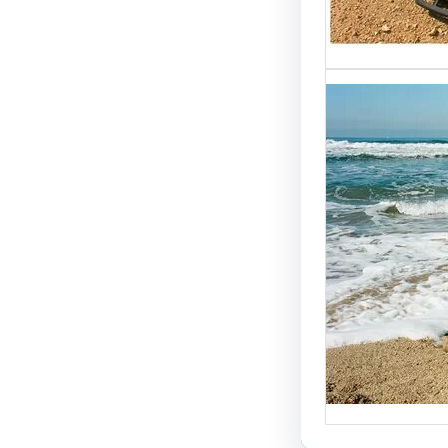
از كشف
 بسيطة
وفعالة
 سنتحدث
هاز كشف
الذهب…