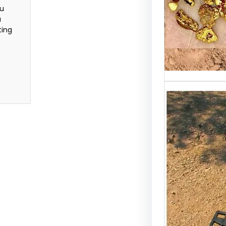
ou
المعادن
a
ووظائفها
ting
از كشف
 بسيطة
وفعالة
هاز كشف
 الحديث