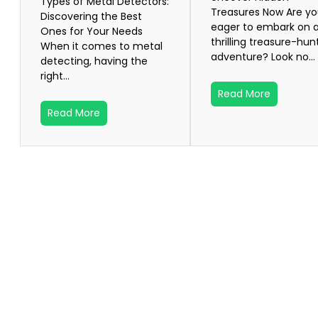
Types of Metal Detectors:
Treasures Now Are y
Discovering the Best
eager to embark on 
Ones for Your Needs
thrilling treasure-hun
When it comes to metal
adventure? Look no…
detecting, having the
right…
Read More
Read More