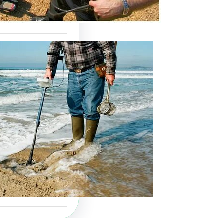
كيفية صنع جه
الذهب بطريقة
في بداية المقدمة
عن كيفية صنع ج