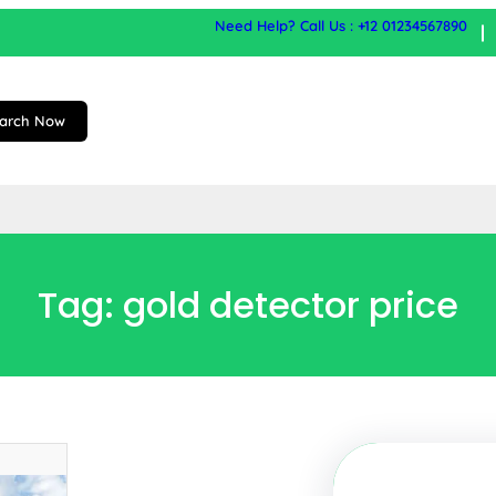
Need Help? Call Us : +12 01234567890
arch Now
Tag:
gold detector price