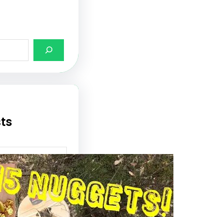
sts
مكونات جه
المعادن: الأجزاء 
و