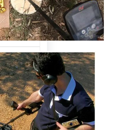
مكونات جهاز كشف :
الأجزاء الرئيسية 
يعتبر جهاز كشف…
كيفية صنع جه
المعادن بطرق
كيفية صنع ج
المعادن في العصر،
أصبحت تقنية…