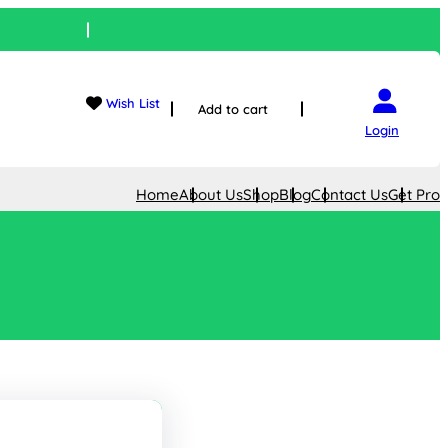
Wish List
Add to cart
Login
Home
About Us
Shop
Blog
Contact Us
Get Pro