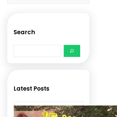
Search
S
e
a
r
c
h
Latest Posts