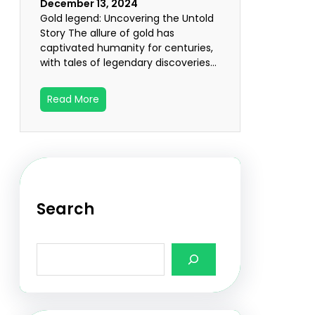
December 13, 2024
Gold legend: Uncovering the Untold
Story The allure of gold has
captivated humanity for centuries,
with tales of legendary discoveries…
Read More
Search
S
e
a
r
c